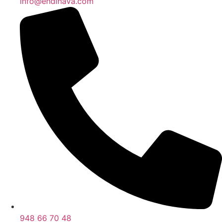
info@endinava.com
948 66 70 48