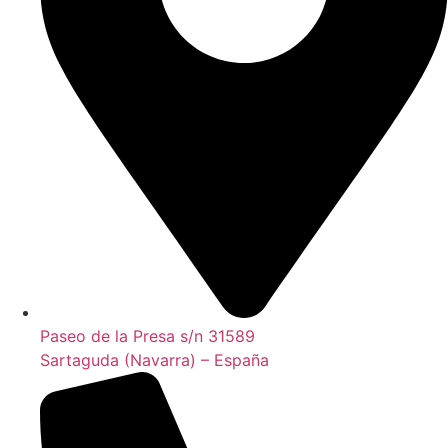
Paseo de la Presa s/n 31589
Sartaguda (Navarra) – España