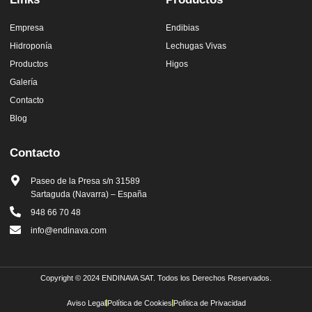
Empresa
Endibias
Hidroponía
Lechugas Vivas
Productos
Higos
Galería
Contacto
Blog
Contacto
Paseo de la Presa s/n 31589
Sartaguda (Navarra) – España
948 66 70 48
info@endinava.com
Copyright © 2024 ENDINAVA SAT. Todos los Derechos Reservados.
Aviso Legal
Política de Cookies
Política de Privacidad