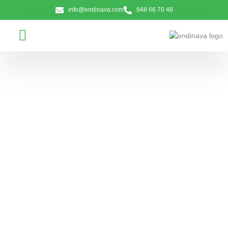
info@endinava.com
948 66 70 48