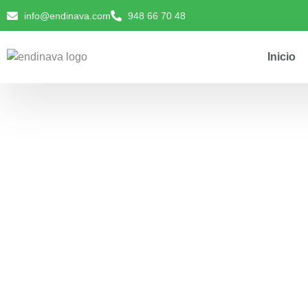
info@endinava.com
948 66 70 48
Inicio