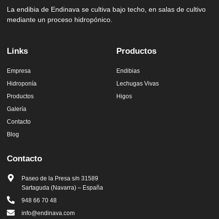
La endibia de Endinava se cultiva bajo techo, en salas de cultivo
mediante un proceso hidropónico.
Links
Productos
Empresa
Endibias
Hidroponía
Lechugas Vivas
Productos
Higos
Galería
Contacto
Blog
Contacto
Paseo de la Presa s/n 31589
Sartaguda (Navarra) – España
948 66 70 48
info@endinava.com