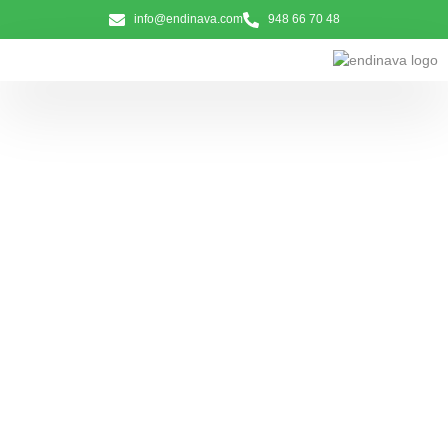
info@endinava.com
948 66 70 48