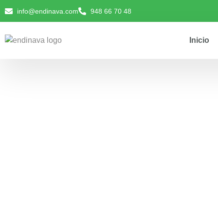
info@endinava.com
948 66 70 48
Inicio