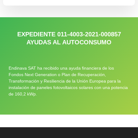
EXPEDIENTE 011-4003-2021-000857
AYUDAS AL AUTOCONSUMO
Endinava SAT ha recibido una ayuda financiera de los
Fondos Next Generation o Plan de Recuperación,
Transformación y Resiliencia de la Unión Europea para la
instalación de paneles fotovoltaicos solares con una potencia
de 160,2 kWp.