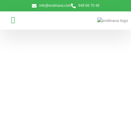
info@endinava.com
948 66 70 48