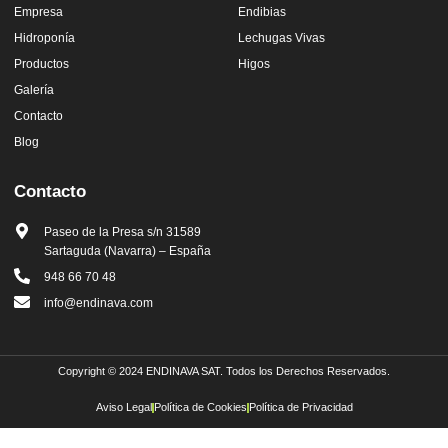
Empresa
Endibias
Hidroponía
Lechugas Vivas
Productos
Higos
Galería
Contacto
Blog
Contacto
Paseo de la Presa s/n 31589
Sartaguda (Navarra) – España
948 66 70 48
info@endinava.com
Copyright © 2024 ENDINAVA SAT. Todos los Derechos Reservados.
Aviso Legal
Política de Cookies
Política de Privacidad