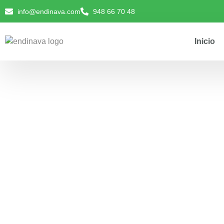
info@endinava.com
948 66 70 48
Inicio