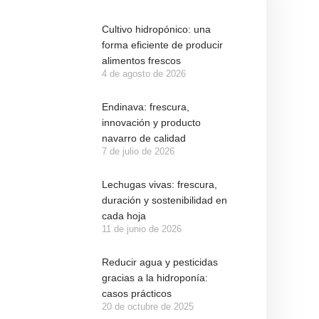
Cultivo hidropónico: una
forma eficiente de producir
alimentos frescos
4 de agosto de 2026
Endinava: frescura,
innovación y producto
navarro de calidad
7 de julio de 2026
Lechugas vivas: frescura,
duración y sostenibilidad en
cada hoja
11 de junio de 2026
Reducir agua y pesticidas
gracias a la hidroponía:
casos prácticos
20 de octubre de 2025