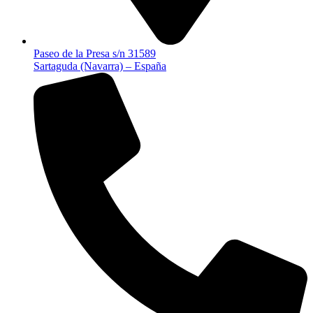
Paseo de la Presa s/n 31589
Sartaguda (Navarra) – España