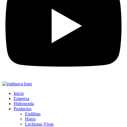
Inicio
Empresa
Hidroponía
Productos
Endibias
Higos
Lechugas Vivas