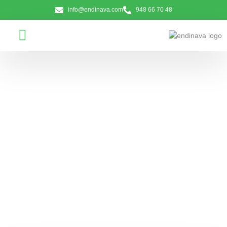
info@endinava.com
948 66 70 48