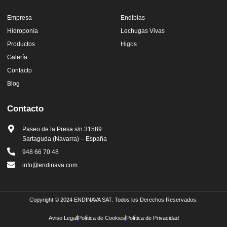
Empresa
Endibias
Hidroponía
Lechugas Vivas
Productos
Higos
Galería
Contacto
Blog
Contacto
Paseo de la Presa s/n 31589
Sartaguda (Navarra) – España
948 66 70 48
info@endinava.com
Copyright © 2024 ENDINAVA SAT. Todos los Derechos Reservados.
Aviso Legal
Política de Cookies
Política de Privacidad