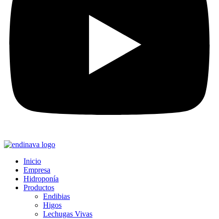
Inicio
Empresa
Hidroponía
Productos
Endibias
Higos
Lechugas Vivas