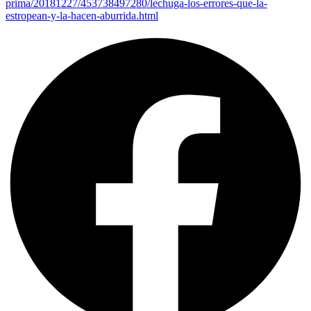
prima/20181227/453738497280/lechuga-los-errores-que-la-
estropean-y-la-hacen-aburrida.html