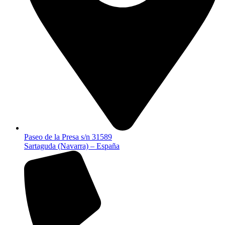
Paseo de la Presa s/n 31589
Sartaguda (Navarra) – España