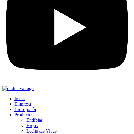
Inicio
Empresa
Hidroponía
Productos
Endibias
Higos
Lechugas Vivas