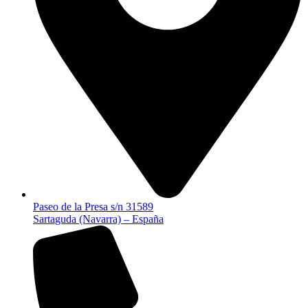
Paseo de la Presa s/n 31589
Sartaguda (Navarra) – España