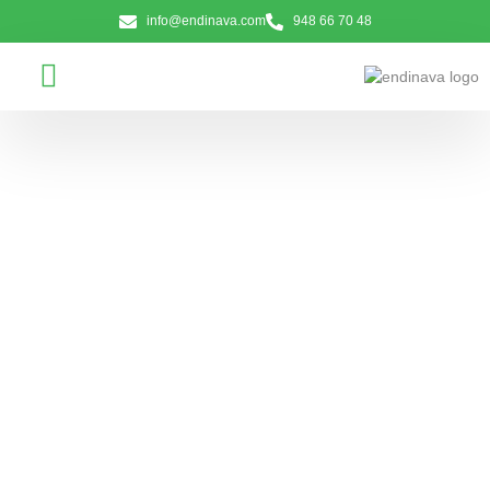
info@endinava.com
948 66 70 48