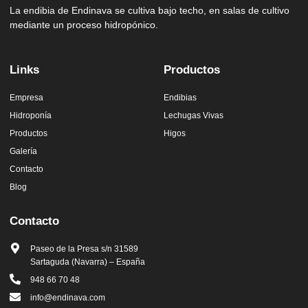
La endibia de Endinava se cultiva bajo techo, en salas de cultivo
mediante un proceso hidropónico.
Links
Productos
Empresa
Endibias
Hidroponía
Lechugas Vivas
Productos
Higos
Galería
Contacto
Blog
Contacto
Paseo de la Presa s/n 31589
Sartaguda (Navarra) – España
948 66 70 48
info@endinava.com