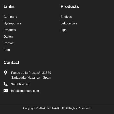
Links
Products
Company
Endives
Hydroponics
Lettuce Live
Products
Figs
Gallery
Contact
Blog
Contact
Paseo de la Presa s/n 31589
Sartaguda (Navarra) – Spain
948 66 70 48
info@endinava.com
Copyright © 2024 ENDINAVA SAT. All Rights Reserved.