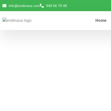
info@endinava.com
948 66 70 48
Home