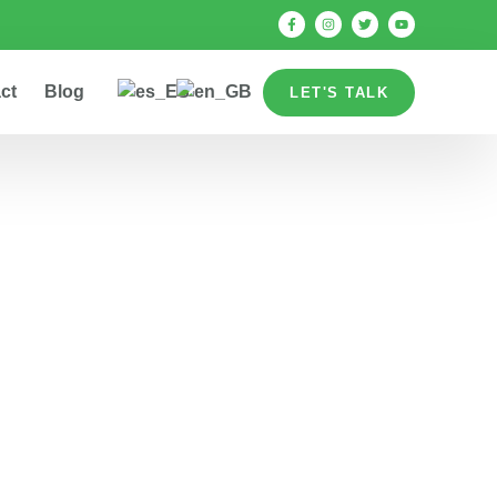
ct
Blog
LET'S TALK