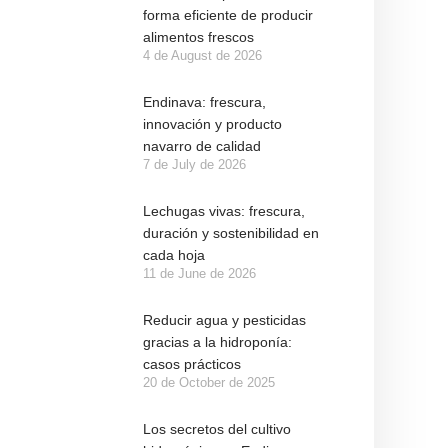
forma eficiente de producir
alimentos frescos
4 de August de 2026
Endinava: frescura,
innovación y producto
navarro de calidad
7 de July de 2026
Lechugas vivas: frescura,
duración y sostenibilidad en
cada hoja
11 de June de 2026
Reducir agua y pesticidas
gracias a la hidroponía:
casos prácticos
20 de October de 2025
Los secretos del cultivo