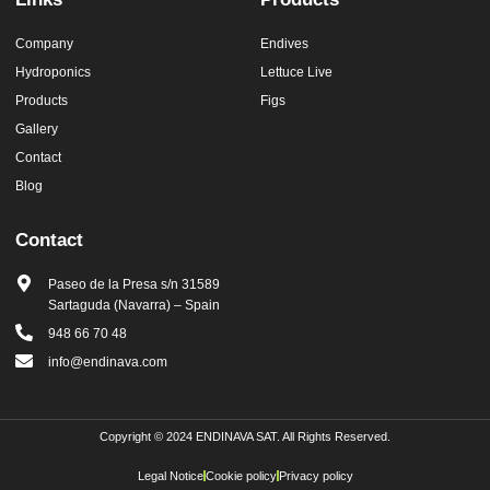
Company
Endives
Hydroponics
Lettuce Live
Products
Figs
Gallery
Contact
Blog
Contact
Paseo de la Presa s/n 31589
Sartaguda (Navarra) – Spain
948 66 70 48
info@endinava.com
Copyright © 2024 ENDINAVA SAT. All Rights Reserved.
Legal Notice
Cookie policy
Privacy policy