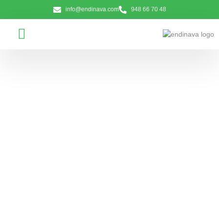
info@endinava.com
948 66 70 48