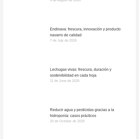
4 de August de 2026
Endinava: frescura, innovación y producto
navarro de calidad
7 de July de 2026
Lechugas vivas: frescura, duración y
sostenibilidad en cada hoja
11 de June de 2026
Reducir agua y pesticidas gracias a la
hidroponía: casos prácticos
20 de October de 2025