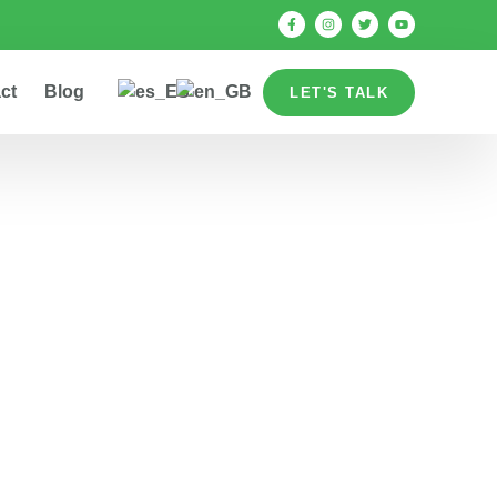
ct
Blog
LET'S TALK