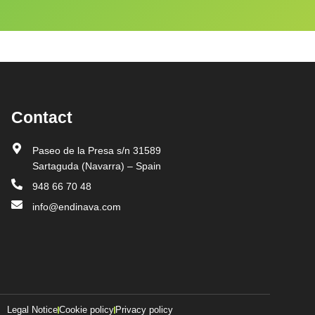
Contact
Paseo de la Presa s/n 31589
Sartaguda (Navarra) – Spain
948 66 70 48
info@endinava.com
Legal Notice
Cookie policy
Privacy policy