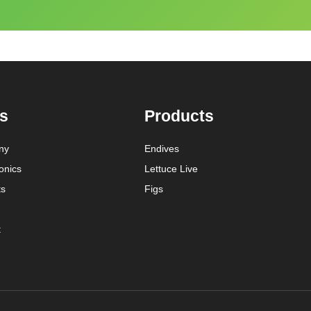
s
Products
ny
Endives
onics
Lettuce Live
ts
Figs
t