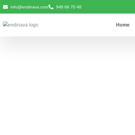
info@endinava.com
948 66 70 48
Home