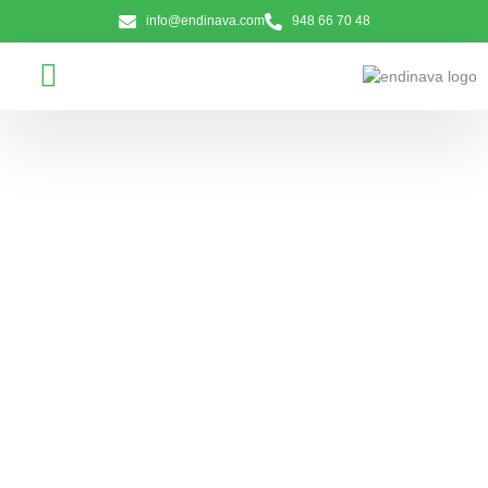
info@endinava.com
948 66 70 48